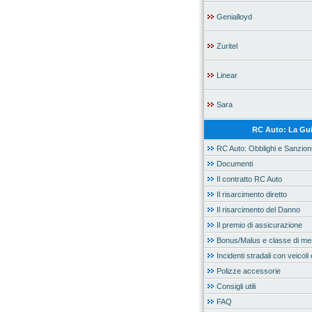
Genialloyd
Zuritel
Linear
Sara
RC Auto: La Gu
RC Auto: Obblighi e Sanzion
Documenti
Il contratto RC Auto
Il risarcimento diretto
Il risarcimento del Danno
Il premio di assicurazione
Bonus/Malus e classe di mer
Incidenti stradali con veicoli 
Polizze accessorie
Consigli utili
FAQ