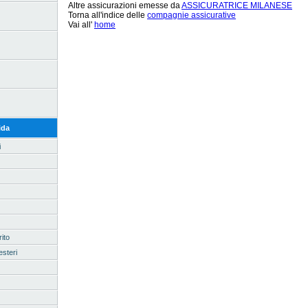
Altre assicurazioni emesse da
ASSICURATRICE MILANESE
Torna all'indice delle
compagnie assicurative
Vai all'
home
ida
i
ito
esteri