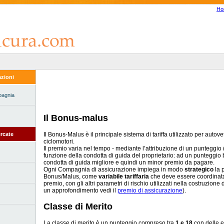
Ho
zioni
pagnia
Il Bonus-malus
Il Bonus-Malus è il principale sistema di tariffa utilizzato per autove
rcate
ciclomotori.
Il premio varia nel tempo - mediante l’attribuzione di un punteggio 
funzione della condotta di guida del proprietario: ad un punteggi
condotta di guida migliore e quindi un minor premio da pagare.
Ogni Compagnia di assicurazione impiega in modo
strategico
la 
Bonus/Malus, come
variabile tariffaria
che deve essere coordinata, 
premio, con gli altri parametri di rischio utilizzati nella costruzione 
un approfondimento vedi il
premio di assicurazione
).
Classe di Merito
La classe di merito è un punteggio compreso tra
1 e 18
con delle 