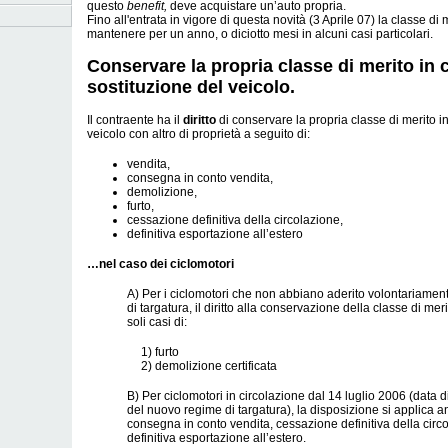
questo
benefit,
deve acquistare un’auto propria.
Fino all'entrata in vigore di questa novità (3 Aprile 07) la classe di 
mantenere per un anno, o diciotto mesi in alcuni casi particolari.
Conservare la propria classe di merito in 
sostituzione del veicolo.
Il contraente ha il
diritto
di conservare la propria classe di merito in
veicolo con altro di proprietà a seguito di:
vendita,
consegna in conto vendita,
demolizione,
furto,
cessazione definitiva della circolazione,
definitiva esportazione all’estero
…nel caso dei ciclomotori
A) Per i ciclomotori che non abbiano aderito volontariamen
di targatura, il diritto alla conservazione della classe di meri
soli casi di:
1) furto
2) demolizione certificata
B) Per ciclomotori in circolazione dal 14 luglio 2006 (data di
del nuovo regime di targatura), la disposizione si applica a
consegna in conto vendita, cessazione definitiva della circ
definitiva esportazione all’estero.