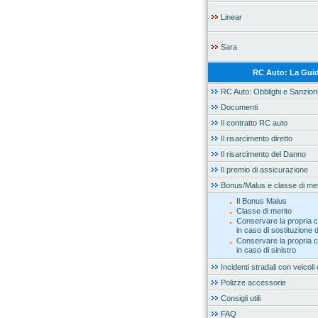
Linear
Sara
RC Auto: La Gui
RC Auto: Obblighi e Sanzion
Documenti
Il contratto RC auto
Il risarcimento diretto
Il risarcimento del Danno
Il premio di assicurazione
Bonus/Malus e classe di mer
Il Bonus Malus
Classe di merito
Conservare la propria c
in caso di sostituzione d
Conservare la propria c
in caso di sinistro
Incidenti stradali con veicoli 
Polizze accessorie
Consigli utili
FAQ