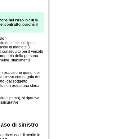
nche nel caso in cui la
 contratto, purché il
olo
olo dello stesso tipo di
asse di merito più
io conseguito per il veicolo
 proprietà della persona
onente, stabilmente
con esclusione quindi dei
n la stessa compagnia del
ato) dal soggetto
ale non esiste una storia
re il primo), si ripartiva
ssicurative
aso di sinistro
pria classe di merito in