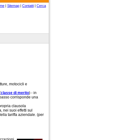
me
|
Sitemap
|
Contatti
|
Cerca
tture, motocicli e
(
classe di merito
) - in
o basso corrisponde una
propria clausola
nei suoi effetti sul
della tariffa aziendale. (per
eccezioni