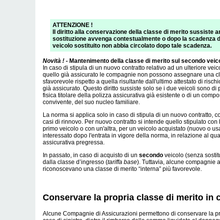
ATTENZIONE !
Il diritto alla conservazione della classe di merito sussiste a
sostituzione avvenga contestualmente o dopo la scadenza del
veicolo sostituito non abbia circolato dopo tale scadenza.
Novità ! -
Mantenimento della classe di merito sul secondo veic
In caso di stipula di un nuovo contratto relativo ad un ulteriore veic
quello già assicurato le compagnie non possono assegnare una cl
sfavorevole rispetto a quella risultante dall'ultimo attestato di risch
già assicurato. Questo diritto sussiste solo se i due veicoli sono di
fisica titolare della polizza assicurativa già esistente o di un comp
convivente, del suo nucleo familiare.
La norma si applica solo in caso di stipula di un nuovo contratto, 
casi di rinnovo. Per nuovo contratto si intende quello stipulato co
primo veicolo o con un'altra, per un veicolo acquistato (nuovo o us
interessato dopo l'entrata in vigore della norma, in relazione al qu
assicurativa pregressa.
In passato, in caso di acquisto di un
secondo
veicolo (senza sostitui
dalla classe d’ingresso (
tariffa base
). Tuttavia, alcune compagnie a
riconoscevano una classe di merito “interna” più favorevole.
Conservare la propria classe di merito in c
Alcune Compagnie di Assicurazioni permettono di conservare la pro