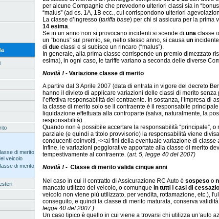
per alcune Compagnie che prevedono ulteriori classi sia in “bonus
“malus” (ad es. 1A, 1B ecc., cui corrispondono ulteriori agevolazion
La classe d’ingresso (
tariffa base
) per chi si assicura per la prima v
14 esima
.
Se in un anno non si provocano incidenti si scende di
una
classe 
un “bonus” sul premio, se, nello stesso anno, si causa
un
incidente
di
due
classi e si subisce un rincaro (“malus”).
da
In generale, alla prima classe corrisponde un premio dimezzato ris
esima), in ogni caso, le tariffe variano a seconda delle diverse Co
i
Novità
!
- Variazione classe di merito
A partire dal 3 Aprile 2007 (data di entrata in vigore del decreto B
hanno il divieto di applicare variazioni delle classi di merito senz
l’effettiva responsabilità del contraente. In sostanza, l’impresa di 
la classe di merito solo se il contraente è il responsabile principale 
liquidazione effettuata alla controparte (salva, naturalmente, la possi
responsabilità).
Quando non è possibile accertare la responsabilità “principale”, o n
ito
parziale (e quindi a titolo provvisorio) la responsabilità viene divisa
conducenti coinvolti, <<ai fini della eventuale variazione di classe a
Infine, le variazioni peggiorative apportate alla classe di merito 
lasse di merito
tempestivamente al contraente. (
art. 5, legge 40 del 2007)
el veicolo
lasse di merito
Novità ! -
Classe di merito valida cinque anni
Nel caso in cui il contratto di Assicurazione RC Auto è
sospeso
o
n
esteri
mancato utilizzo del veicolo, o comunque
in tutti i casi di cessazi
veicolo non viene più utilizzato, per vendita, rottamazione, etc.), l'ul
conseguito, e quindi la classe di merito maturata, conserva validit
legge 40 del 2007.)
Un caso tipico è quello in cui viene a trovarsi chi utilizza un’auto az