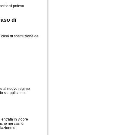
merito si poteva
caso di
 caso di sostituzione del
te al nuovo regime
to si applica nei
 entrata in vigore
nche nei casi di
olazione o