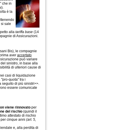
” che in
i).
olta è la
ottenendo
 si sale
petto alla
tariffa base
(14
mpagnie di Assicurazioni.
ersani Bis), le compagnie
a prima aver
accertato
assicurazione può variare
del sinistro, in base alla
bilità di ulteriori cause di
ei casi di liquidazione
 "pro-quota" tra i
 seguito di più sinistri>>.
devono essere comunicate
on viene rinnovato
per
one del rischio
(quindi il
timo attestato di rischio
à per cinque anni
(art. 5,
iendale e, alla perdita di