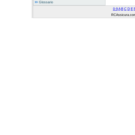
Glossario
0-9
A
B
C
D
E
RCAssicura.com Tu