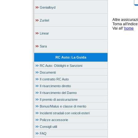
Genialloyd
Altre assicura
Zuritel
Torna all'indic
Vai all'
home
Linear
Sara
RC Auto: La Guida
RC Auto: Obblighi e Sanzioni
Documenti
Il contratto RC Auto
Il risarcimento diretto
Il risarcimento del Danno
Il premio di assicurazione
Bonus/Malus e classe di merito
Incidenti stradali con veicoli esteri
Polizze accessorie
Consigli utili
FAQ