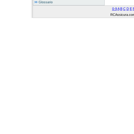
Glossario
0-9
A
B
C
D
E
RCAssicura.com Tu