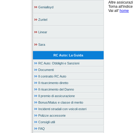
Altre assicura
Torna all'indic
Genialloyd
Vai all'
home
Zuritel
Linear
Sara
RC Auto: La Guida
RC Auto: Obblighi e Sanzioni
Documenti
Il contratto RC Auto
Il risarcimento diretto
Il risarcimento del Danno
Il premio di assicurazione
Bonus/Malus e classe di merito
Incidenti stradali con veicoli esteri
Polizze accessorie
Consigli utili
FAQ