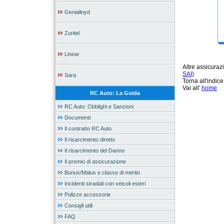
Genialloyd
Zuritel
Linear
Altre assicura
SAI)
Sara
Torna all'indic
Vai all'
home
RC Auto: La Guida
RC Auto: Obblighi e Sanzioni
Documenti
Il contratto RC Auto
Il risarcimento diretto
Il risarcimento del Danno
Il premio di assicurazione
Bonus/Malus e classe di merito
Incidenti stradali con veicoli esteri
Polizze accessorie
Consigli utili
FAQ