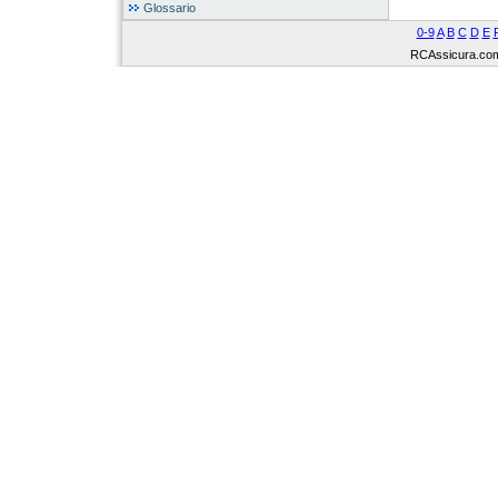
Glossario
0-9
A
B
C
D
E
RCAssicura.com Tu