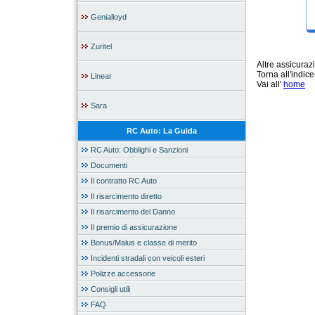
Genialloyd
Zuritel
Altre assicura
Torna all'indic
Linear
Vai all'
home
Sara
RC Auto: La Guida
RC Auto: Obblighi e Sanzioni
Documenti
Il contratto RC Auto
Il risarcimento diretto
Il risarcimento del Danno
Il premio di assicurazione
Bonus/Malus e classe di merito
Incidenti stradali con veicoli esteri
Polizze accessorie
Consigli utili
FAQ