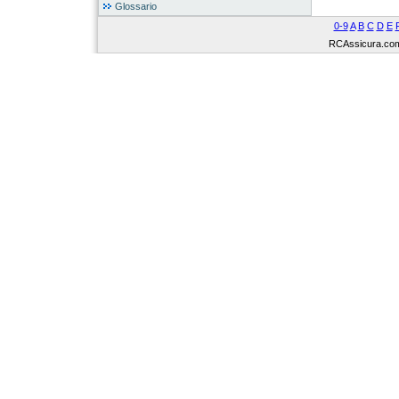
Glossario
0-9
A
B
C
D
E
RCAssicura.com Tu