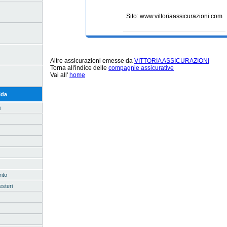
Sito: www.vittoriaassicurazioni.com
Altre assicurazioni emesse da
VITTORIA ASSICURAZIONI
Torna all'indice delle
compagnie assicurative
Vai all'
home
ida
i
ito
esteri