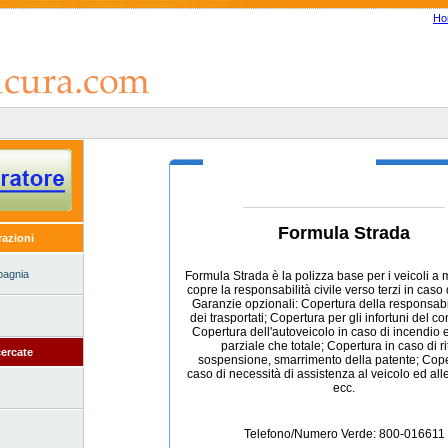
Ho
Formula Strada
razioni
pagnia
Formula Strada è la polizza base per i veicoli a
copre la responsabilità civile verso terzi in caso d
Garanzie opzionali: Copertura della responsabil
dei trasportati; Copertura per gli infortuni del c
Copertura dell'autoveicolo in caso di incendio e
parziale che totale; Copertura in caso di rit
ercate
sospensione, smarrimento della patente; Cope
caso di necessità di assistenza al veicolo ed all
ecc.
Telefono/Numero Verde: 800-016611