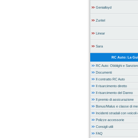
Genialloyd
Zuritel
Linear
Sara
RC Auto: La Gu
RC Auto: Obblighi e Sanzion
Documenti
Il contratto RC Auto
Il risarcimento diretto
Il risarcimento del Danno
Il premio di assicurazione
Bonus/Malus e classe di mer
Incidenti stradali con veicoli 
Polizze accessorie
Consigli utili
FAQ