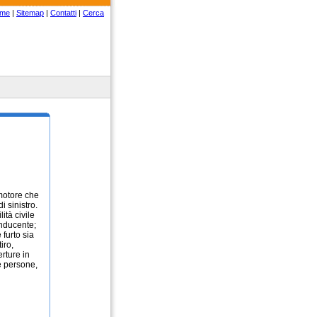
me
|
Sitemap
|
Contatti
|
Cerca
 motore che
i sinistro.
ità civile
onducente;
 furto sia
iro,
rture in
e persone,