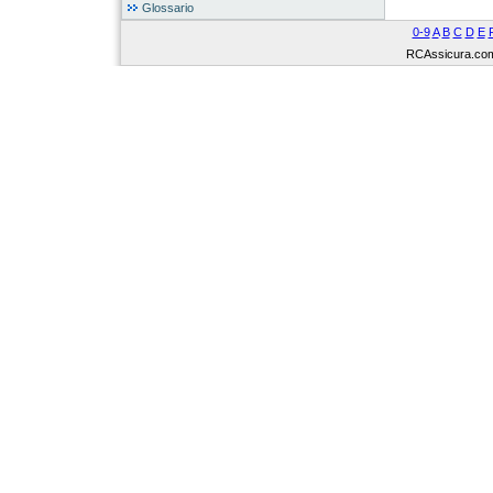
Glossario
0-9
A
B
C
D
E
RCAssicura.com Tu