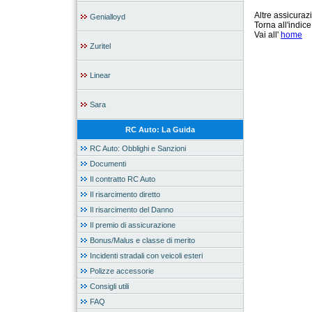
Altre assicura
Genialloyd
Torna all'indic
Vai all'
home
Zuritel
Linear
Sara
RC Auto: La Guida
RC Auto: Obblighi e Sanzioni
Documenti
Il contratto RC Auto
Il risarcimento diretto
Il risarcimento del Danno
Il premio di assicurazione
Bonus/Malus e classe di merito
Incidenti stradali con veicoli esteri
Polizze accessorie
Consigli utili
FAQ