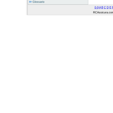
Glossario
0-9
A
B
C
D
E
RCAssicura.com Tu