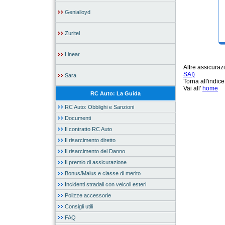
Genialloyd
Zuritel
Linear
Altre assicura
SAI)
Sara
Torna all'indic
Vai all'
home
RC Auto: La Guida
RC Auto: Obblighi e Sanzioni
Documenti
Il contratto RC Auto
Il risarcimento diretto
Il risarcimento del Danno
Il premio di assicurazione
Bonus/Malus e classe di merito
Incidenti stradali con veicoli esteri
Polizze accessorie
Consigli utili
FAQ