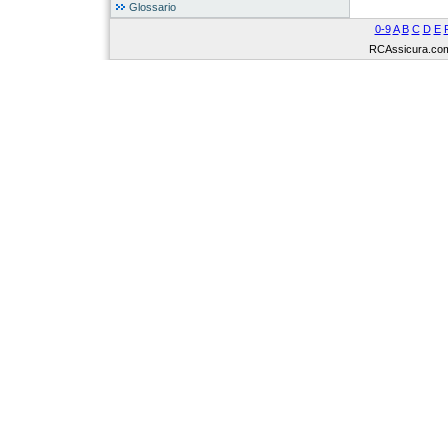
Glossario
0-9
A
B
C
D
E
RCAssicura.com Tu