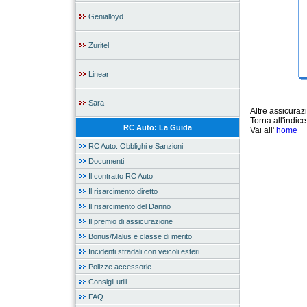
Genialloyd
Zuritel
Linear
Sara
Altre assicura
Torna all'indic
RC Auto: La Guida
Vai all'
home
RC Auto: Obblighi e Sanzioni
Documenti
Il contratto RC Auto
Il risarcimento diretto
Il risarcimento del Danno
Il premio di assicurazione
Bonus/Malus e classe di merito
Incidenti stradali con veicoli esteri
Polizze accessorie
Consigli utili
FAQ