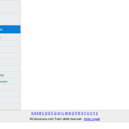
da
i
ito
esteri
0-9
A
B
C
D
E
F
G
H
I
L
M
N
O
P
R
S
T
U
V
Y
Z
RCAssicura.com Tutti i diritti riservati -
Note Legali