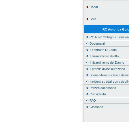
Linear
Sara
RC Auto: La Gui
RC Auto: Obblighi e Sanzion
Documenti
Il contratto RC auto
Il risarcimento diretto
Il risarcimento del Danno
Il premio di assicurazione
Bonus/Malus e classe di mer
Incidenti stradali con veicoli 
Polizze accessorie
Consigli utili
FAQ
Glossario