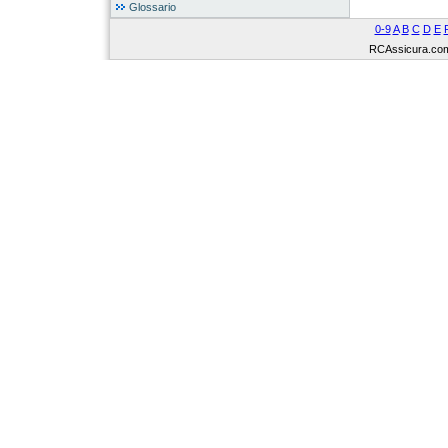
Glossario
0-9
A
B
C
D
E
RCAssicura.com Tu