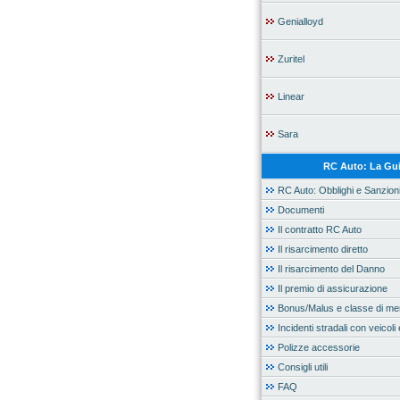
Genialloyd
Zuritel
Linear
Sara
RC Auto: La Gu
RC Auto: Obblighi e Sanzion
Documenti
Il contratto RC Auto
Il risarcimento diretto
Il risarcimento del Danno
Il premio di assicurazione
Bonus/Malus e classe di mer
Incidenti stradali con veicoli 
Polizze accessorie
Consigli utili
FAQ