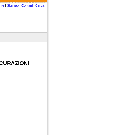
me
|
Sitemap
|
Contatti
|
Cerca
ICURAZIONI