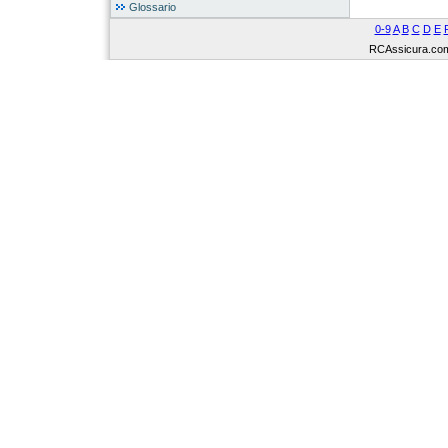
Glossario
0-9
A
B
C
D
E
RCAssicura.com Tu