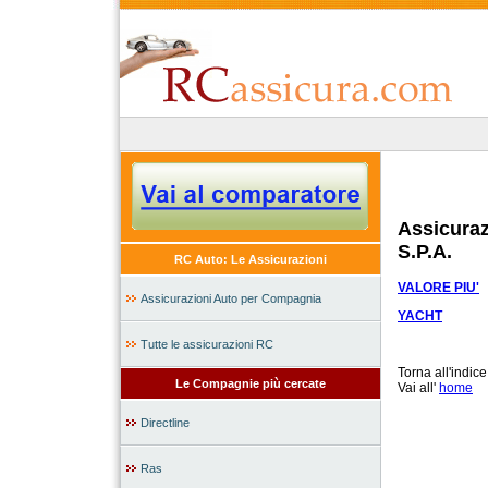
Assicura
S.P.A.
RC Auto: Le Assicurazioni
VALORE PIU'
Assicurazioni Auto per Compagnia
YACHT
Tutte le assicurazioni RC
Torna all'indic
Le Compagnie più cercate
Vai all'
home
Directline
Ras