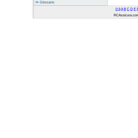
Glossario
0-9
A
B
C
D
E
RCAssicura.com Tu