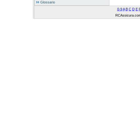
Glossario
0-9
A
B
C
D
E
RCAssicura.com Tu