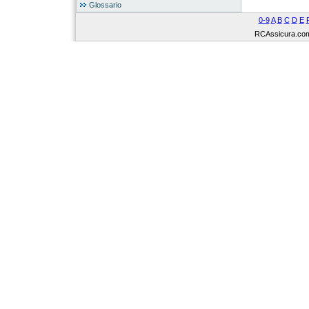
Glossario
0-9
A
B
C
D
E
RCAssicura.com Tu