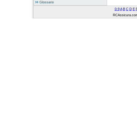
Glossario
0-9
A
B
C
D
E
RCAssicura.com Tu